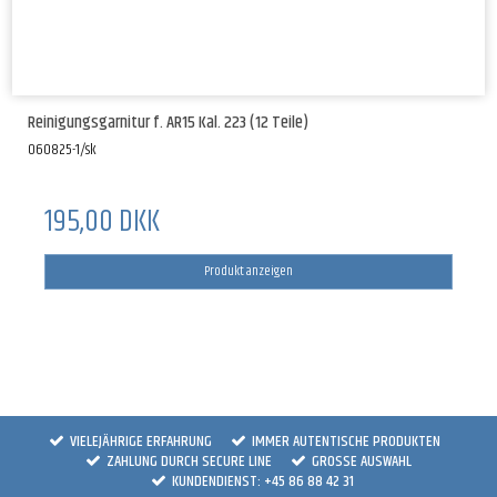
Reinigungsgarnitur f. AR15 Kal. 223 (12 Teile)
060825-1/sk
195,00 DKK
Produkt anzeigen
VIELEJÄHRIGE ERFAHRUNG
IMMER AUTENTISCHE PRODUKTEN
ZAHLUNG DURCH SECURE LINE
GROSSE AUSWAHL
KUNDENDIENST: +45 86 88 42 31