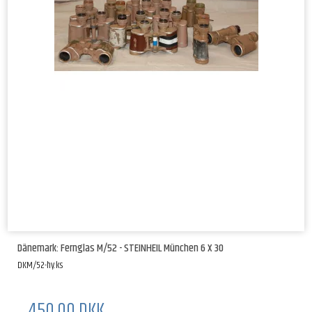
Dänemark: Fernglas M/52 - STEINHEIL München 6 X 30
DKM/52-hy.ks
450,00 DKK