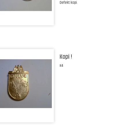
Defekt kopi.
Kopi !
K4