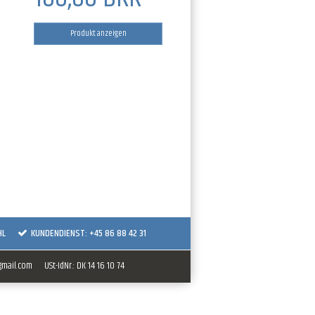
Produkt anzeigen
HL
KUNDENDIENST: +45 86 88 42 31
gmail.com
USt-IdNr.
:
DK 14 16 10 74