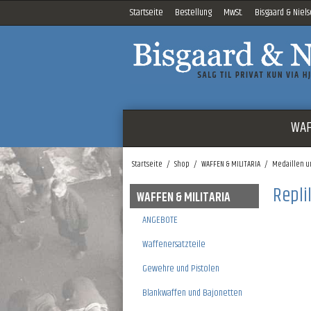
Startseite
Bestellung
MwSt.
Bisgaard & Niel
WAF
Startseite
/
Shop
/
WAFFEN & MILITARIA
/
Medaillen u
Repli
WAFFEN & MILITARIA
ANGEBOTE
Waffenersatzteile
Gewehre und Pistolen
Blankwaffen und Bajonetten