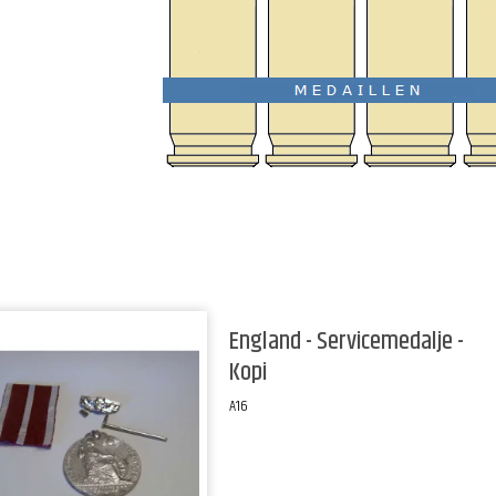
!
!
!
England - Servicemedalje -
Kopi
A16