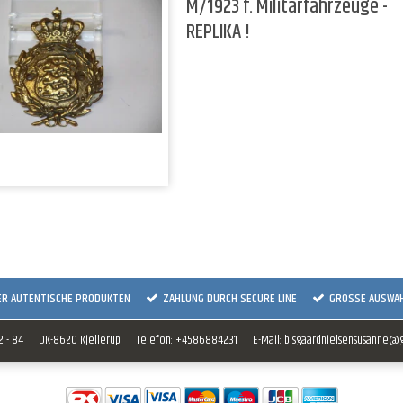
M/1923 f. Militärfahrzeuge -
REPLIKA !
ER AUTENTISCHE PRODUKTEN
ZAHLUNG DURCH SECURE LINE
GROSSE AUSWA
 - 84
DK-8620 Kjellerup
Telefon
:
+4586884231
E-Mail
:
bisgaardnielsensusanne@