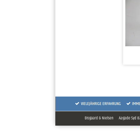
VIELEJÄHRIGE ERFAHRUNG
IMM
Bisgaard & Nielsen
Aagade Syd 82