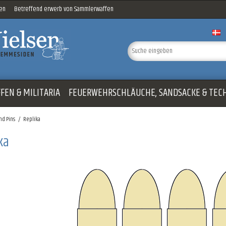
sen
Betreffend erwerb von Sammlerwaffen
FEN & MILITARIA
FEUERWEHRSCHLÄUCHE, SANDSACKE & TEC
nd Pins
/
Replika
ka