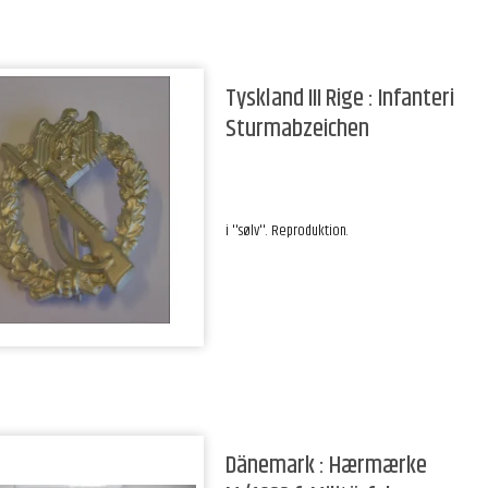
Tyskland III Rige : Infanteri
Sturmabzeichen
i ''sølv''. Reproduktion.
Dänemark : Hærmærke