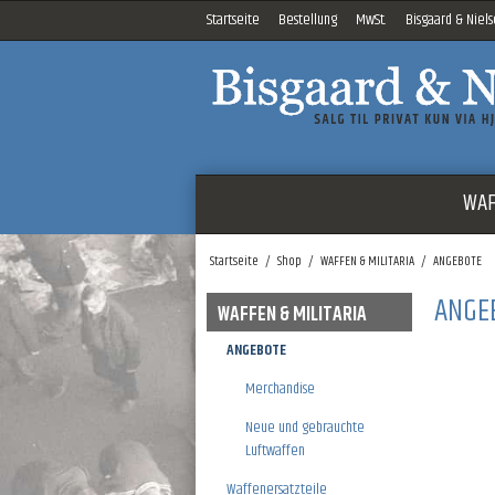
Startseite
Bestellung
MwSt.
Bisgaard & Niel
WAF
Startseite
/
Shop
/
WAFFEN & MILITARIA
/
ANGEBOTE
ANGE
WAFFEN & MILITARIA
ANGEBOTE
Merchandise
Neue und gebrauchte
Luftwaffen
Waffenersatzteile