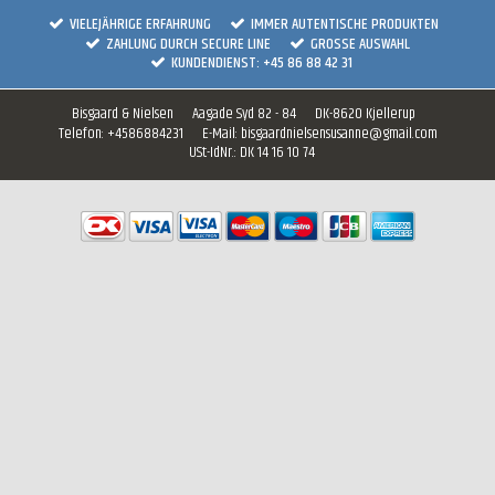
VIELEJÄHRIGE ERFAHRUNG
IMMER AUTENTISCHE PRODUKTEN
ZAHLUNG DURCH SECURE LINE
GROSSE AUSWAHL
KUNDENDIENST: +45 86 88 42 31
Bisgaard & Nielsen
Aagade Syd 82 - 84
DK-8620 Kjellerup
Telefon
:
+4586884231
E-Mail
:
bisgaardnielsensusanne@gmail.com
USt-IdNr.
:
DK 14 16 10 74